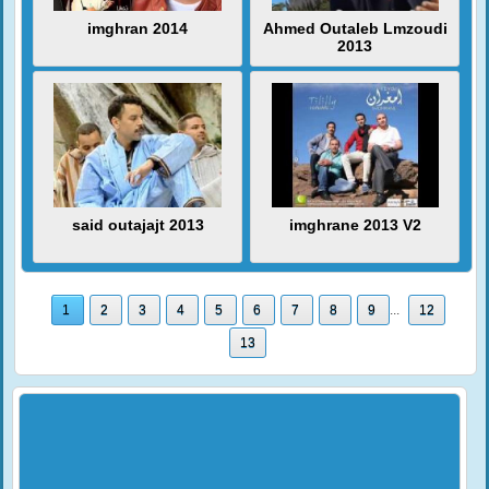
imghran 2014
Ahmed Outaleb Lmzoudi
2013
said outajajt 2013
imghrane 2013 V2
1
2
3
4
5
6
7
8
9
...
12
13