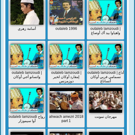
أسامة زهري
outaleb 1996
outaleb lamzoudi |
واهياوا بيد أك أوصاغ
outaleb lamzoudi |
outaleb lamzoudi |
outaleb lamzoudi | أداغ
نسمامي فربي أوكان
إمقارد أوكان لخير
واتسانو أجي أوكان
أتساناغ
دوزمزنس
outaleb lamzoudi رواح
ahwach amezri 2018
مهرجان تمونت
أوا سيموزار
part 1