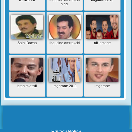
izenzaren
lhoucine amrrakchi
imghran 2013
hindi
Salh lBacha
lhoucine amrrakchi
ait lamane
brahim assli
imghrane 2011
imghrane
Privacy Policy