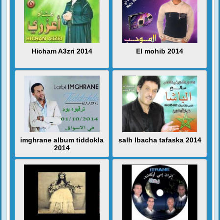
Hicham A3zri 2014
El mohib 2014
imghrane album tiddokla
salh lbacha tafaska 2014
2014