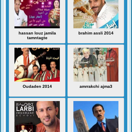
hassan louz jamila
brahim assli 2014
tamntagte
Oudaden 2014
amrrakchi ajma3