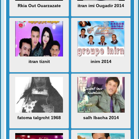
Rkia Out Ouarzazate
itran imi Ougadir 2014
itran tiznit
inirn 2014
fatoma talgrcht 1968
salh lbacha 2014