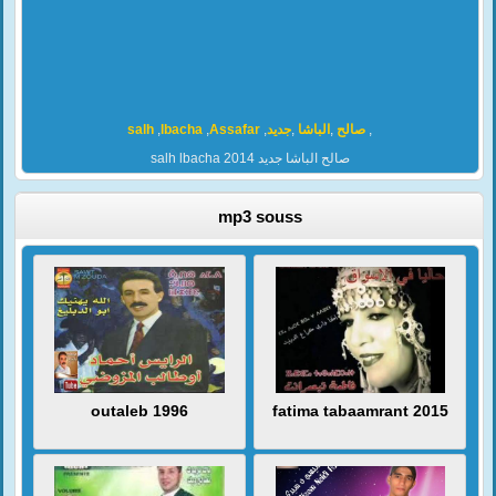
salh
,
lbacha
,
Assafar
,
جديد
,
الباشا
,
صالح
,
salh lbacha 2014 صالح الباشا جديد
mp3 souss
outaleb 1996
fatima tabaamrant 2015