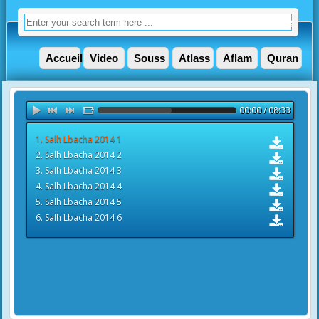
Accueil
Video
Souss
Atlass
Aflam
Quran