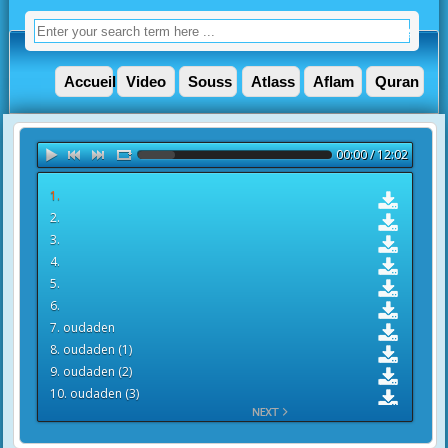
Accueil
Video
Souss
Atlass
Aflam
Quran