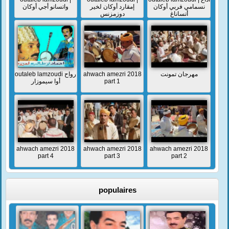
نسمامي فربي أوكان
إمقارد أوكان لخير
واتسانو أجي أوكان
أتساناغ
دوزمزنس
outaleb lamzoudi رواح
ahwach amezri 2018
مهرجان تمونت
أوا سيموزار
part 1
ahwach amezri 2018
ahwach amezri 2018
ahwach amezri 2018
part 4
part 3
part 2
populaires