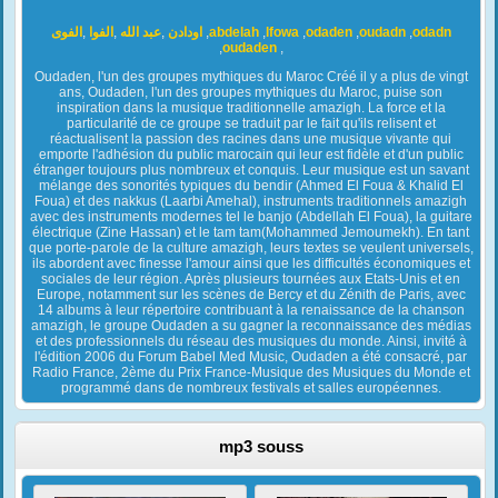
الفوى
,
الفوا
,
عبد الله
,
اودادن
,
abdelah
,
lfowa
,
odaden
,
oudadn
,
odadn
,
oudaden
,
Oudaden, l'un des groupes mythiques du Maroc Créé il y a plus de vingt
ans, Oudaden, l'un des groupes mythiques du Maroc, puise son
inspiration dans la musique traditionnelle amazigh. La force et la
particularité de ce groupe se traduit par le fait qu'ils relisent et
réactualisent la passion des racines dans une musique vivante qui
emporte l'adhésion du public marocain qui leur est fidèle et d'un public
étranger toujours plus nombreux et conquis. Leur musique est un savant
mélange des sonorités typiques du bendir (Ahmed El Foua & Khalid El
Foua) et des nakkus (Laarbi Amehal), instruments traditionnels amazigh
avec des instruments modernes tel le banjo (Abdellah El Foua), la guitare
électrique (Zine Hassan) et le tam tam(Mohammed Jemoumekh). En tant
que porte-parole de la culture amazigh, leurs textes se veulent universels,
ils abordent avec finesse l'amour ainsi que les difficultés économiques et
sociales de leur région. Après plusieurs tournées aux Etats-Unis et en
Europe, notamment sur les scènes de Bercy et du Zénith de Paris, avec
14 albums à leur répertoire contribuant à la renaissance de la chanson
amazigh, le groupe Oudaden a su gagner la reconnaissance des médias
et des professionnels du réseau des musiques du monde. Ainsi, invité à
l'édition 2006 du Forum Babel Med Music, Oudaden a été consacré, par
Radio France, 2ème du Prix France-Musique des Musiques du Monde et
programmé dans de nombreux festivals et salles européennes.
mp3 souss