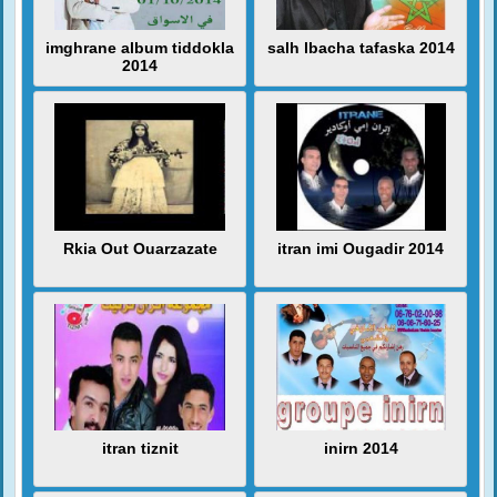
imghrane album tiddokla
salh lbacha tafaska 2014
2014
Rkia Out Ouarzazate
itran imi Ougadir 2014
itran tiznit
inirn 2014