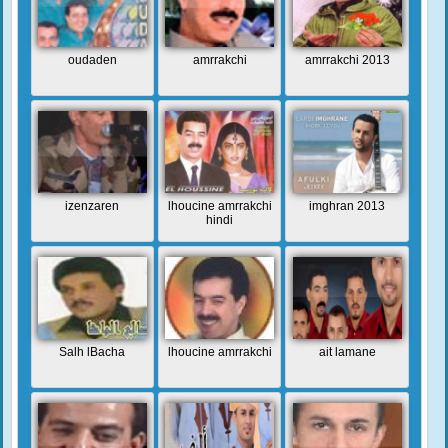
oudaden
amrrakchi
amrrakchi 2013
izenzaren
lhoucine amrrakchi
imghran 2013
hindi
Salh lBacha
lhoucine amrrakchi
ait lamane