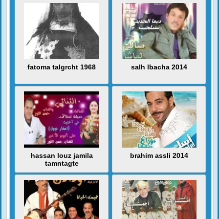
fatoma talgrcht 1968
salh lbacha 2014
hassan louz jamila
brahim assli 2014
tamntagte