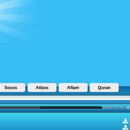
Souss
Atlass
Aflam
Quran