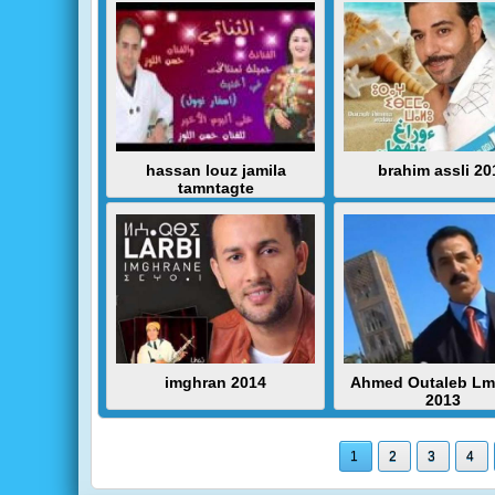
hassan louz jamila
brahim assli 20
tamntagte
imghran 2014
Ahmed Outaleb Lm
2013
1
2
3
4