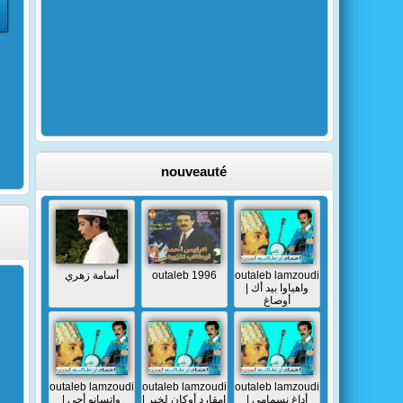
nouveauté
أسامة زهري
outaleb 1996
outaleb lamzoudi
| واهياوا بيد أك
أوصاغ
outaleb lamzoudi
outaleb lamzoudi
outaleb lamzoudi
| أداغ نسمامي
| إمقارد أوكان لخير
| واتسانو أجي