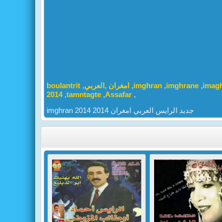
boulantrit
,
العربي
,
امغران
,
imghran
,
imghrane
,
imag
2014
,
tamntagte
,
Assafar
,
imghran 2014 جديد الرايس العربي امغران 2014