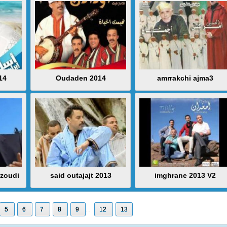
14
Oudaden 2014
amrrakchi ajma3
zoudi
said outajajt 2013
imghrane 2013 V2
5
6
7
8
9
...
12
13