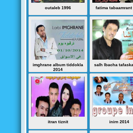
outaleb 1996
fatima tabaamrant
imghrane album tiddokla
salh lbacha tafask
2014
itran tiznit
inirn 2014