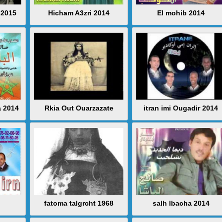
 2015
Hicham A3zri 2014
El mohib 2014
a 2014
Rkia Out Ouarzazate
itran imi Ougadir 2014
fatoma talgrcht 1968
salh lbacha 2014