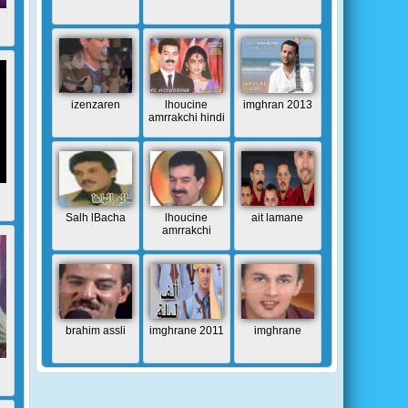
izenzaren
lhoucine
imghran 2013
amrrakchi hindi
Salh lBacha
lhoucine
ait lamane
amrrakchi
brahim assli
imghrane 2011
imghrane