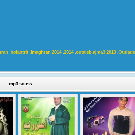
hran
,
bolantrit
,
imaghran 2014
,
2014
,
outaleb ajma3 2013
,
Oudade
mp3 souss