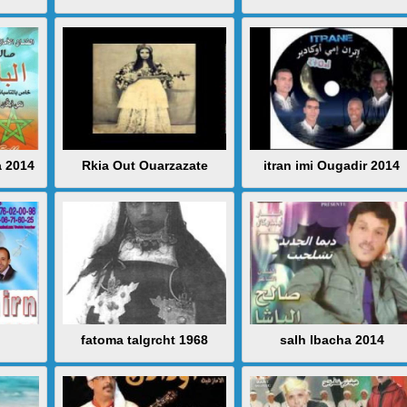
a 2014
Rkia Out Ouarzazate
itran imi Ougadir 2014
fatoma talgrcht 1968
salh lbacha 2014