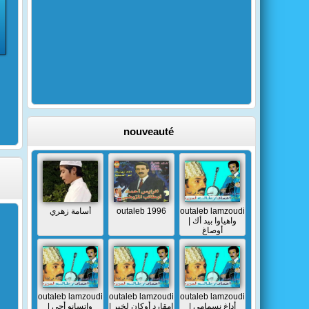
nouveauté
أسامة زهري
outaleb 1996
outaleb lamzoudi
| واهياوا بيد أك
أوصاغ
outaleb lamzoudi
outaleb lamzoudi
outaleb lamzoudi
| أداغ نسمامي
| إمقارد أوكان لخير
| واتسانو أجي