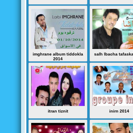
imghrane album tiddokla
salh lbacha tafask
2014
itran tiznit
inirn 2014