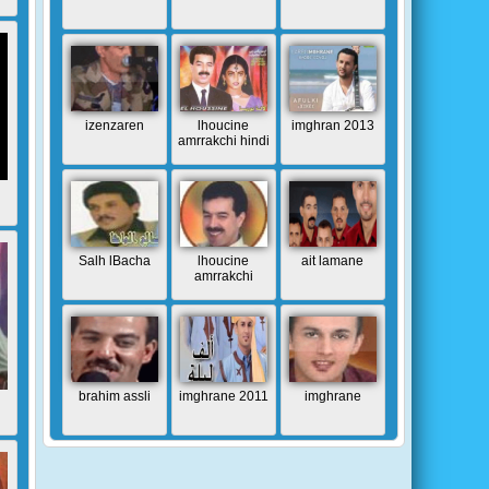
izenzaren
lhoucine
imghran 2013
amrrakchi hindi
Salh lBacha
lhoucine
ait lamane
amrrakchi
brahim assli
imghrane 2011
imghrane