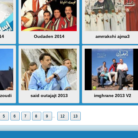
14
Oudaden 2014
amrrakchi ajma3
zoudi
said outajajt 2013
imghrane 2013 V2
5
6
7
8
9
...
12
13