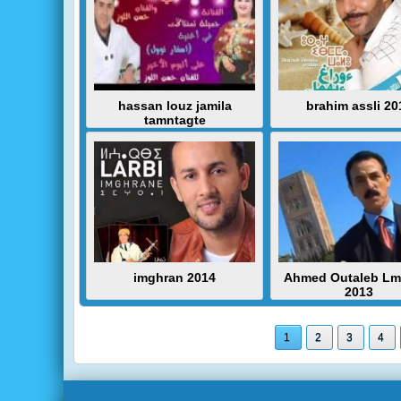
hassan louz jamila
brahim assli 20
tamntagte
imghran 2014
Ahmed Outaleb Lm
2013
1
2
3
4