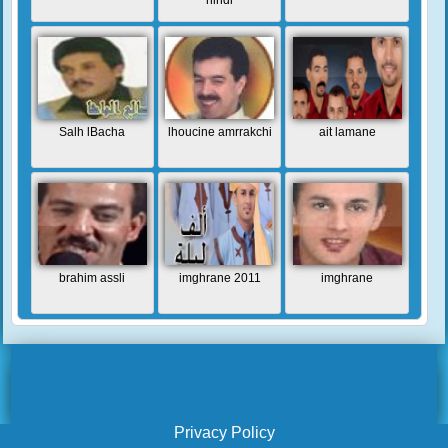
hindi
Salh lBacha
lhoucine amrrakchi
ait lamane
brahim assli
imghrane 2011
imghrane
Privacy Policy