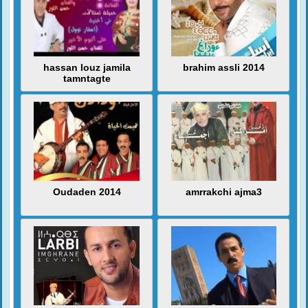
hassan louz jamila
brahim assli 2014
tamntagte
Oudaden 2014
amrrakchi ajma3