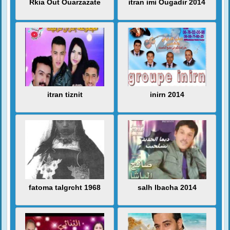
Rkia Out Ouarzazate
itran imi Ougadir 2014
itran tiznit
inirn 2014
fatoma talgrcht 1968
salh lbacha 2014