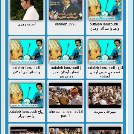
أسامة زهري
outaleb 1996
outaleb lamzoudi |
واهياوا بيد أك أوصاغ
outaleb lamzoudi |
outaleb lamzoudi |
outaleb lamzoudi | أداغ
نسمامي فربي أوكان
إمقارد أوكان لخير
واتسانو أجي أوكان
أتساناغ
دوزمزنس
outaleb lamzoudi رواح
ahwach amezri 2018
مهرجان تمونت
أوا سيموزار
part 1