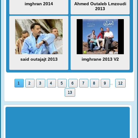
imghran 2014
Ahmed Outaleb Lmzoudi
2013
said outajajt 2013
imghrane 2013 V2
1
2
3
4
5
6
7
8
9
...
12
13