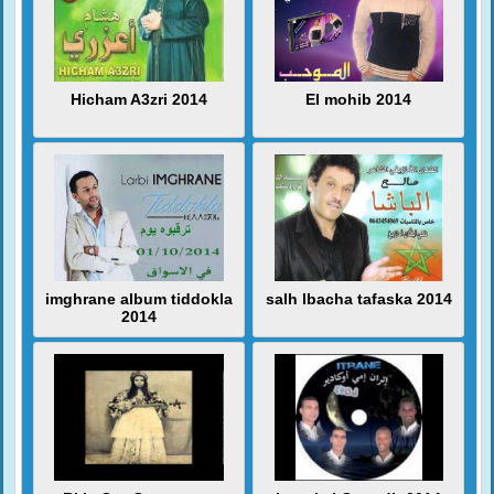
Hicham A3zri 2014
El mohib 2014
imghrane album tiddokla
salh lbacha tafaska 2014
2014