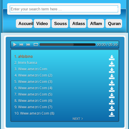
Accueil
Video
Souss
Atlass
Aflam
Quran