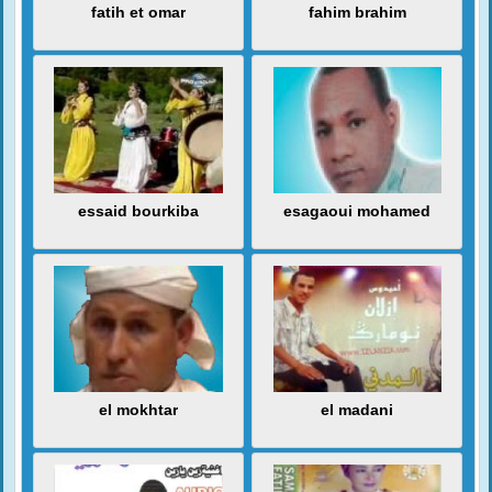
fatih et omar
fahim brahim
essaid bourkiba
esagaoui mohamed
el mokhtar
el madani