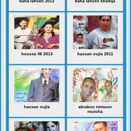
baha lahcen 2013
baha lahcen khadija
houssa 46 2013
hassan oujla 2011
hassan oujla
abrakou mimoun
rouicha