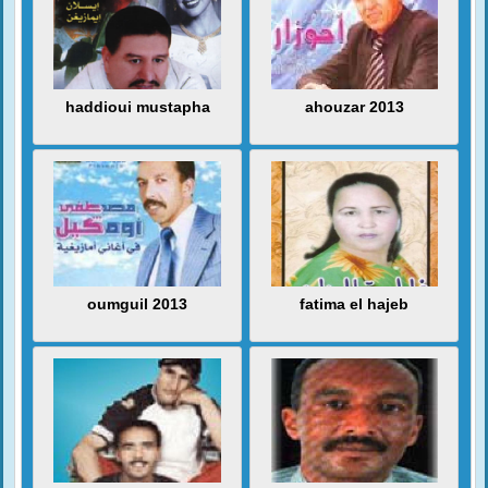
haddioui mustapha
ahouzar 2013
oumguil 2013
fatima el hajeb