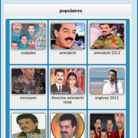
populaires
oudaden
amrrakchi
amrrakchi 2013
izenzaren
lhoucine amrrakchi
imghran 2013
hindi