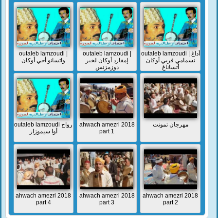
outaleb lamzoudi |
outaleb lamzoudi |
outaleb lamzoudi | أداغ
نسمامي فربي أوكان
إمقارد أوكان لخير
واتسانو أجي أوكان
أتساناغ
دوزمزنس
outaleb lamzoudi رواح
ahwach amezri 2018
مهرجان تمونت
أوا سيموزار
part 1
ahwach amezri 2018
ahwach amezri 2018
ahwach amezri 2018
part 4
part 3
part 2