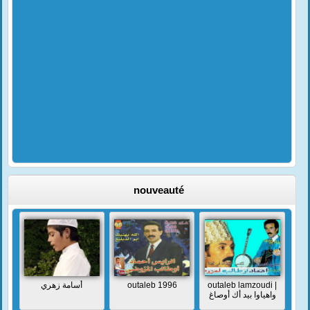
nouveauté
أسامة زهري
outaleb 1996
outaleb lamzoudi |
واهياوا بيد أك أوصاغ