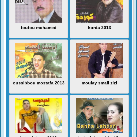
toutou mohamed
korda 2013
oussibbou mostafa 2013
moulay smail zizi