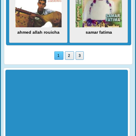
ahmed allah rouicha
samar fatima
1
2
3