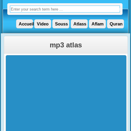
Accueil
Video
Souss
Atlass
Aflam
Quran
mp3 atlas