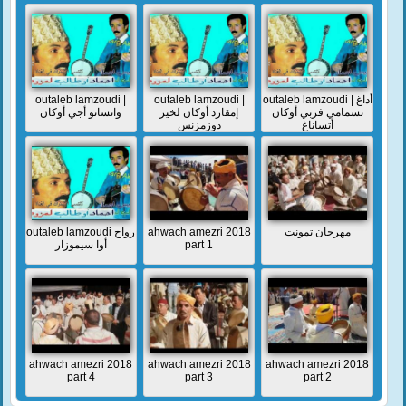
outaleb lamzoudi |
outaleb lamzoudi |
outaleb lamzoudi | أداغ
نسمامي فربي أوكان
إمقارد أوكان لخير
واتسانو أجي أوكان
أتساناغ
دوزمزنس
outaleb lamzoudi رواح
ahwach amezri 2018
مهرجان تمونت
أوا سيموزار
part 1
ahwach amezri 2018
ahwach amezri 2018
ahwach amezri 2018
part 4
part 3
part 2