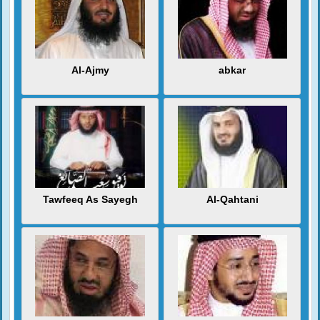
Al-Ajmy
abkar
Tawfeeq As Sayegh
Al-Qahtani