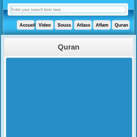
Accueil
Video
Souss
Atlass
Aflam
Quran
Quran