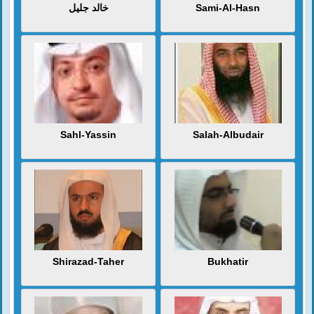
خالد جليل
Sami-Al-Hasn
Sahl-Yassin
Salah-Albudair
Shirazad-Taher
Bukhatir