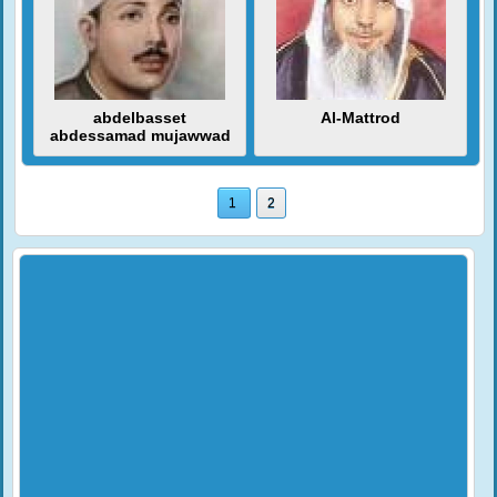
abdelbasset
Al-Mattrod
abdessamad mujawwad
1
2