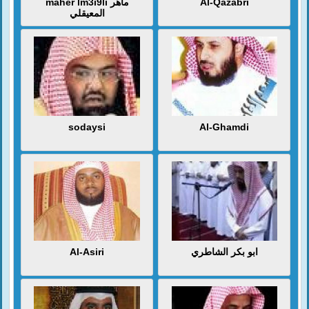
maher lm3i9li ماهر
Al-Qazabri
المعيقلي
sodaysi
Al-Ghamdi
Al-Asiri
ابو بكر الشاطري