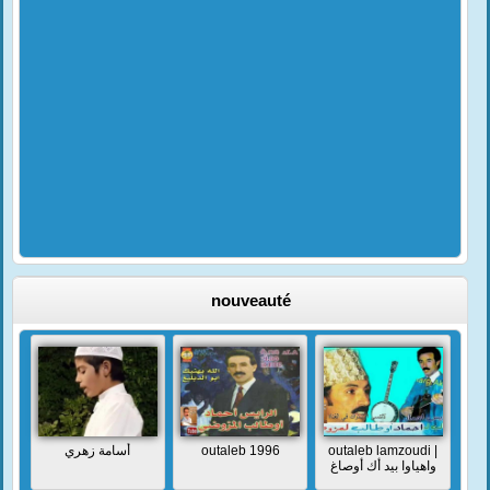
nouveauté
أسامة زهري
outaleb 1996
outaleb lamzoudi |
واهياوا بيد أك أوصاغ