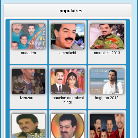
populaires
oudaden
amrrakchi
amrrakchi 2013
izenzaren
lhoucine amrrakchi
imghran 2013
hindi