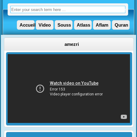
Accueil
Video
Souss
Atlass
Aflam
Quran
amezri