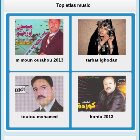
Top atlas music
mimoun ourahou 2013
tarbat ighodan
toutou mohamed
korda 2013