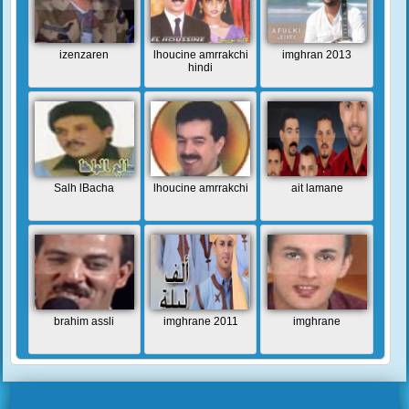
izenzaren
lhoucine amrrakchi
imghran 2013
hindi
Salh lBacha
lhoucine amrrakchi
ait lamane
brahim assli
imghrane 2011
imghrane