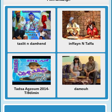
taslit n damhend
inffayn N Taffa
Tadsa Agzoum 2014-
damouh
Ti9dimin