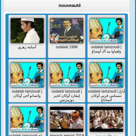
nouveauté
أسامة زهري
outaleb 1996
outaleb lamzoudi |
واهياوا بيد أك أوصاغ
outaleb lamzoudi |
outaleb lamzoudi |
outaleb lamzoudi | أداغ
نسمامي فربي أوكان
إمقارد أوكان لخير
واتسانو أجي أوكان
أتساناغ
دوزمزنس
outaleb lamzoudi رواح
ahwach amezri 2018
مهرجان تمونت